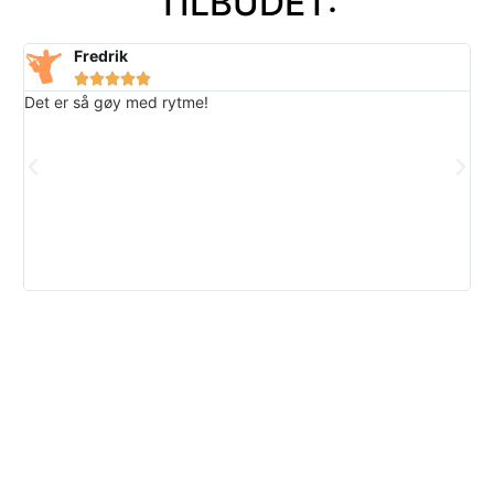
TILBUDET:
Fredrik





Det er så gøy med rytme!
Jeg
fak