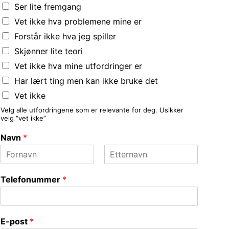
Ser lite fremgang
Vet ikke hva problemene mine er
Forstår ikke hva jeg spiller
Skjønner lite teori
Vet ikke hva mine utfordringer er
Har lært ting men kan ikke bruke det
Vet ikke
Velg alle utfordringene som er relevante for deg. Usikker
velg “vet ikke”
Navn
*
F
L
i
a
Telefonummer
*
r
s
s
t
t
E-post
*