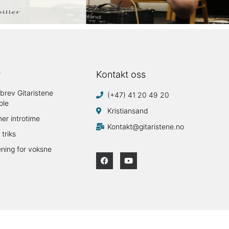
y
Kontakt oss
brev Gitaristene
(+47) 41 20 49 20
ole
Kristiansand
mer introtime
Kontakt@gitaristene.no
 triks
ening for voksne