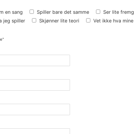
om en sang
Spiller bare det samme
Ser lite frem
 jeg spiller
Skjønner lite teori
Vet ikke hva mine
ke"