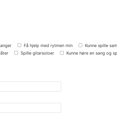
sanger
Få hjelp med rytmen min
Kunne spille s
låter
Spille gitarsoloer
Kunne høre en sang og spi