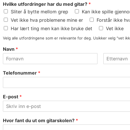
Hvilke utfordringer har du med gitar?
*
Sliter å bytte mellom grep
Kan ikke spille gjenn
Vet ikke hva problemene mine er
Forstår ikke hva
Har lært ting men kan ikke bruke det
Vet ikke
Velg alle utfordringene som er relevante for deg. Usikker velg "vet ik
Navn
*
F
L
i
a
Telefonummer
*
r
s
s
t
t
E-post
*
Hvor fant du ut om gitarskolen?
*