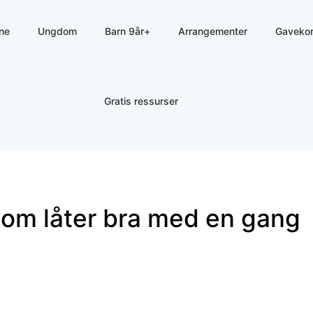
sne
Ungdom
Barn 9år+
Arrangementer
Gavekor
Gratis ressurser
 som låter bra med en gang