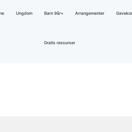
sne
Ungdom
Barn 9år+
Arrangementer
Gavekor
Gratis ressurser