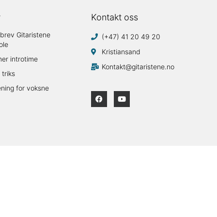
y
Kontakt oss
brev Gitaristene
(+47) 41 20 49 20
ole
Kristiansand
mer introtime
Kontakt@gitaristene.no
 triks
ening for voksne